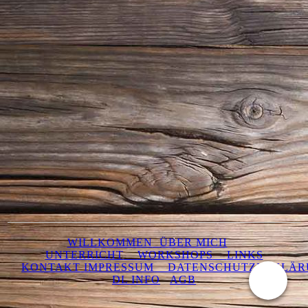
WILLKOMMEN
ÜBER MICH
UNTERRICHT
WORKSHOPS
LINKS
KONT
AKT
IMPRESSUM
DATENSCHUTZERKLÄ
DL INFO
AGB