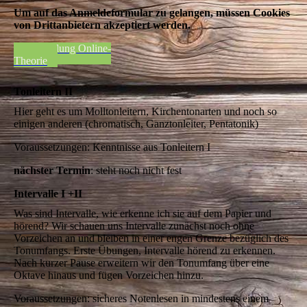
Um auf das Anmeldeformular zu gelangen, müssen Cookies
von Drittanbietern akzeptiert werden.
Anmeldung Online-
Theorie
Tonleitern II
Hier geht es um Molltonleitern, Kirchentonarten und noch so
einigen anderen (chromatisch, Ganztonleiter, Pentatonik)
Voraussetzungen: Kenntnisse aus Tonleitern I
nächster Termin
: steht noch nicht fest
Intervalle I +II
Was sind Intervalle, wie erkenne ich sie auf dem Papier und
hörend? Wir schauen uns Intervalle zunächst noch ohne
Vorzeichen an und bleiben in einer engen Grenze bezüglich des
Tonumfangs. Erste Übungen, Intervalle hörend zu erkennen.
Nach kurzer Pause erweitern wir den Tonumfang über eine
Oktave hinaus und fügen Vorzeichen hinzu.
Voraussetzungen: sicheres Notenlesen in mindestens einem