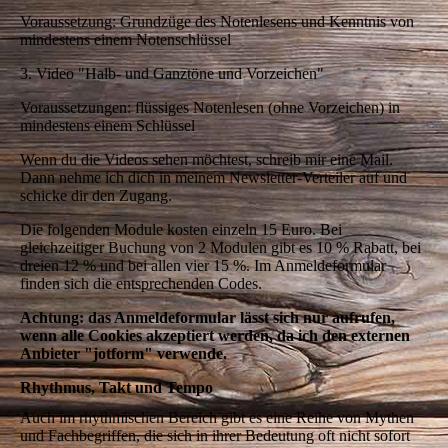
Voraussetzung: Grundzüge des Notenlesens und Kenntnis von
mindestens einem Notenschlüssel
3. Video "Halb- und Ganztöne und Vorzeichen"
Voraussetzungen: flüssiges Notenlesen (ohne Vorzeichen) in
mindestens einem Schlüssel
Wenn du die Videos sehen möchtest, schreib mir eine Mail.
Dann nehme ich dich in meinem Newsletter-Verteiler auf und
schicke dir den Zugang.
Die folgenden Module kosten einzeln 15 Euro. Bei
gleichzeitiger Buchung von 2 Modulen gibt es 10 % Rabatt, bei
dreien 12 % und bei allen vier 15 %. Im Anmeldeformular
finden sich die entsprechenden Codes.
Achtung: das Anmeldeformular lässt sich nur aufrufen,
wenn alle Cookies akzeptiert werden, da ich den externen
Anbieter "jotform" verwende.
Rhythmus, Takt und Tempo
Auch im rhythmischen Bereich gibt es eine Reihe von Mythen
und Fachbegriffen, die sich in ihrer Bedeutung oft nicht sofort