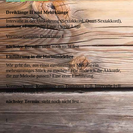
Dreiklänge II und Mehrklänge
Intervalle in der Umkehrung (Sextakkord, Quart-Sextakkord),
Stellung / Lage, enge Lage / weite Lage
Voraussetzungen: Dreiklänge I
nächster Termin:
steht noch nicht fest
Einführung in die Harmonielehre
Wie geht das, aus einer einstimmigen Melodie ein
mehrstimmiges Stück zu machen? Wie finde ich die Akkorde,
die zur Melodie passen? Eine erste Einführung.
Voraussetzung: Kenntnisse aus Tonleitern I+II, Intervalle I+II
und Dreiklänge I+II
nächster Termin
: steht noch nicht fest
!