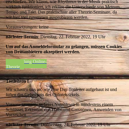
erschließen. Wir klären, wie Rhythmus in der Musik praktisch
wirklich funktioniert, ich erkläre die Unterschiede von Metrum,
Tempo und Takt. Das praktischste aller Theorie-Seminare, da
wir hier viel zusammen ausprobieren werden.
Voraussetzungen: keine
nächster Termin
: Dienstag, 22. Februar 2022, 19 Uhr
Um auf das Anmeldeformular zu gelangen, müssen Cookies
von Drittanbietern akzeptiert werden.
Anmeldung Online-
Theorie
Tonleitern I
Wir schauen uns an, wie eine Dur-Tonleiter aufgebaut ist und
lüften das Geheimnis des Quintenzirkels.
Voraussetzungen: sicheres Notenlesen in mindestens einem
Schlüssel, Erkennen von Halb- und Ganztönen, Anwenden von
Vorzeichen
nächster Termin:
Donnerstag, 24. Februar 2022, 19 Uhr