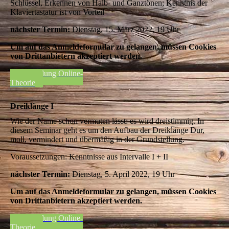
Schlüssel, Erkennen von Halb- und Ganztönen; Kenntnis der
Klaviertastatur ist von Vorteil
nächster Termin:
Dienstag, 15. März 2022, 19 Uhr
Um auf das Anmeldeformular zu gelangen, müssen Cookies
von Drittanbietern akzeptiert werden.
Anmeldung Online-
Theorie
Dreiklänge I
Wie der Name schon vermuten lässt: es wird dreistimmig. In
diesem Seminar geht es um den Aufbau der Dreiklänge Dur,
moll, vermindert und übermäßig in der Grundstellung.
Voraussetzungen: Kenntnisse aus Intervalle I + II
nächster Termin:
Dienstag, 5. April 2022, 19 Uhr
Um auf das Anmeldeformular zu gelangen, müssen Cookies
von Drittanbietern akzeptiert werden.
Anmeldung Online-
Theorie