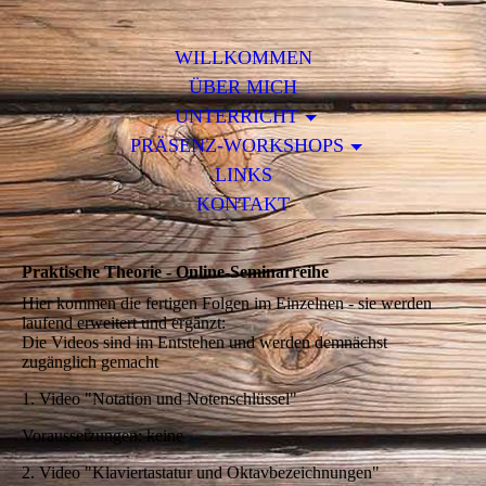
WILLKOMMEN
ÜBER MICH
UNTERRICHT
PRÄSENZ-WORKSHOPS
LINKS
KONTAKT
Praktische Theorie - Online-Seminarreihe
Hier kommen die fertigen Folgen im Einzelnen - sie werden
laufend erweitert und ergänzt:
Die Videos sind im Entstehen und werden demnächst
zugänglich gemacht
1. Video "Notation und Notenschlüssel"
Voraussetzungen: keine
2. Video "Klaviertastatur und Oktavbezeichnungen"