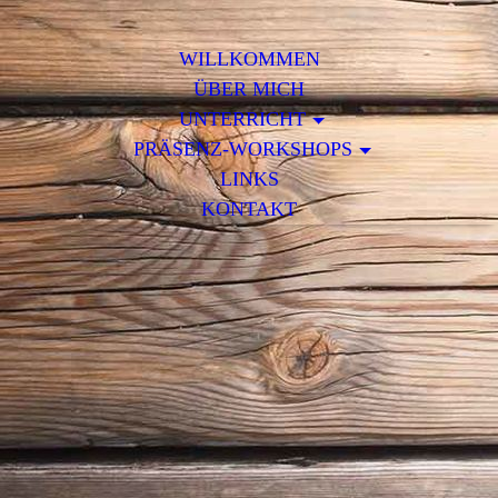
WILLKOMMEN
ÜBER MICH
UNTERRICHT
PRÄSENZ-WORKSHOPS
LINKS
KONTAKT